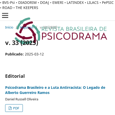
• BVS-Psi • DIADORIM • DOAJ • EMERI • LATINDEX • LILACS • PePSIC
• ROAD • THE KEEPERS
Início
/
Arquivos
/
v. 33 (2025)
v. 33 (2025)
Publicado:
2025-03-12
Editorial
Psicodrama Brasileiro e a Luta Antirracista: O Legado de
Alberto Guerreiro Ramos
Daniel Russell Oliveira
PDF