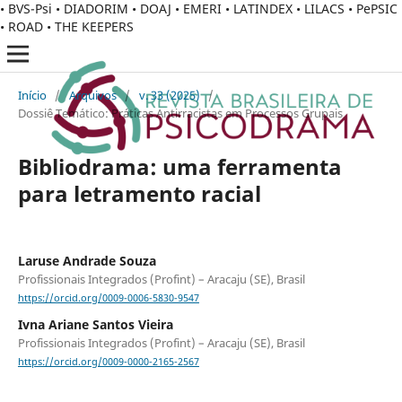
• BVS-Psi • DIADORIM • DOAJ • EMERI • LATINDEX • LILACS • PePSIC
• ROAD • THE KEEPERS
Início
/
Arquivos
/
v. 33 (2025)
/
Dossiê Temático: Práticas Antirracistas em Processos Grupais
Bibliodrama: uma ferramenta
para letramento racial
Laruse Andrade Souza
Profissionais Integrados (Profint) – Aracaju (SE), Brasil
https://orcid.org/0009-0006-5830-9547
Ivna Ariane Santos Vieira
Profissionais Integrados (Profint) – Aracaju (SE), Brasil
https://orcid.org/0009-0000-2165-2567