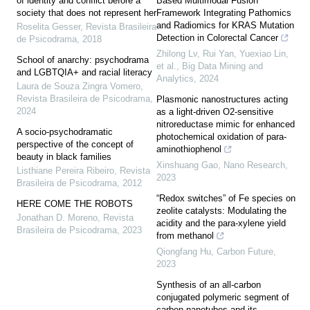
of identity and conflict before a
Based Multimodal Fusion
society that does not represent her
Framework Integrating Pathomics
and Radiomics for KRAS Mutation
Roselita Gesser
,
Revista Brasileira
Detection in Colorectal Cancer
de Psicodrama
,
2018
Zhilong Lv, Rui Yan, Yuexiao Lin,
School of anarchy: psychodrama
et al.
,
Big Data Mining and
and LGBTQIA+ and racial literacy
Analytics
,
2024
Laura de Souza Zingra Vomero
,
Revista Brasileira de Psicodrama
,
Plasmonic nanostructures acting
2024
as a light-driven O2-sensitive
nitroreductase mimic for enhanced
A socio-psychodramatic
photochemical oxidation of para-
perspective of the concept of
aminothiophenol
beauty in black families
Xinshuang Gao
,
Nano Research
,
Listhiane Pereira Ribeiro
,
Revista
2023
Brasileira de Psicodrama
,
2012
“Redox switches” of Fe species on
HERE COME THE ROBOTS
zeolite catalysts: Modulating the
Jonathan D. Moreno
,
Revista
acidity and the para-xylene yield
Brasileira de Psicodrama
,
2023
from methanol
Qiongfang Hu
,
Carbon Future
,
2023
Synthesis of an all-carbon
conjugated polymeric segment of
carbon nanotubes and its