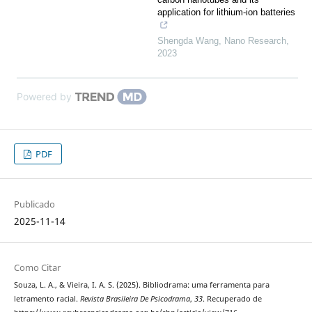
application for lithium-ion batteries
Shengda Wang
,
Nano Research
,
2023
Powered by
PDF
Publicado
2025-11-14
Como Citar
Souza, L. A., & Vieira, I. A. S. (2025). Bibliodrama: uma ferramenta para
letramento racial.
Revista Brasileira De Psicodrama
,
33
. Recuperado de