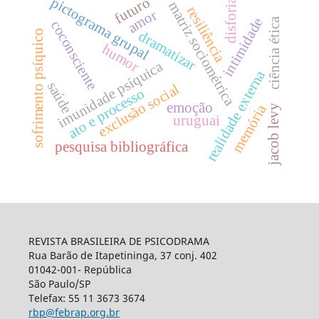
futuro
pictograma grupal
disforia
matriz sociométrica
resiliência
amor
intimidade
ciência ética
coconsciente
sofrimento psíquico
dramatizar
humor
imunidade psíquica
realidade externa
saúde
exclusão social
ato e processo
emoção
memória
jacob levy
uruguai
pesquisa bibliográfica
REVISTA BRASILEIRA DE PSICODRAMA
Rua Barão de Itapetininga, 37 conj. 402
01042-001- República
São Paulo/SP
Telefax: 55 11 3673 3674
rbp@febrap.org.br