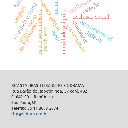
intimidade
pictograma grupal
humor
resiliência
emoção
realidade externa
uruguai
imunidade psíquica
matriz sociométrica
saúde
exclusão social
estrutura social
dramatizar
ato e processo
coconsciente
jacob levy
futuro
disforia
amor
REVISTA BRASILEIRA DE PSICODRAMA
Rua Barão de Itapetininga, 37 conj. 402
01042-001- República
São Paulo/SP
Telefax: 55 11 3673 3674
rbp@febrap.org.br