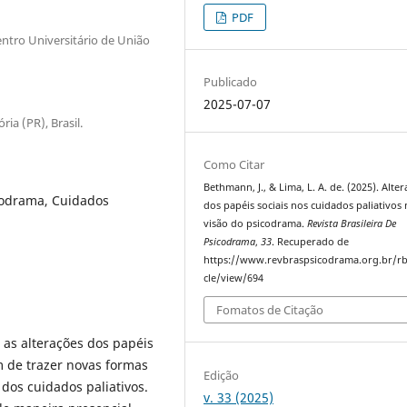
PDF
Centro Universitário de União
Publicado
2025-07-07
ia (PR), Brasil.
Como Citar
Bethmann, J., & Lima, L. A. de. (2025). Alte
icodrama, Cuidados
dos papéis sociais nos cuidados paliativos 
visão do psicodrama.
Revista Brasileira De
Psicodrama
,
33
. Recuperado de
https://www.revbraspsicodrama.org.br/rb
cle/view/694
Fomatos de Citação
as alterações dos papéis
m de trazer novas formas
Edição
dos cuidados paliativos.
v. 33 (2025)