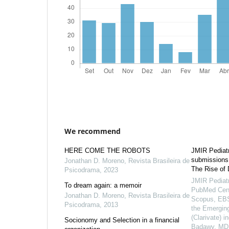
We recommend
HERE COME THE ROBOTS
JMIR Pediatr
submissions 
Jonathan D. Moreno
,
Revista Brasileira de
The Rise of 
Psicodrama
,
2023
JMIR Pediatr
To dream again: a memoir
PubMed Cent
Jonathan D. Moreno
,
Revista Brasileira de
Scopus, EB
Psicodrama
,
2013
the Emerging
(Clarivate) i
Socionomy and Selection in a financial
Badawy, MD