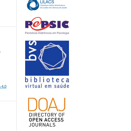
,
a
 4.0