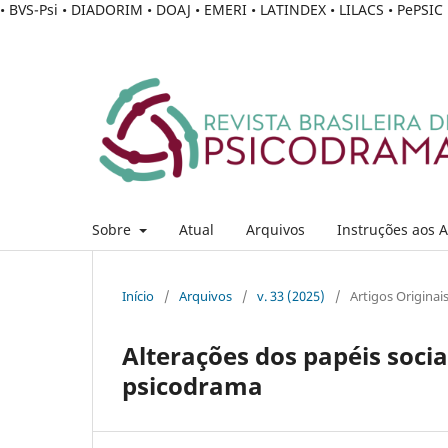
• BVS-Psi • DIADORIM • DOAJ • EMERI • LATINDEX • LILACS • PePSI
Sobre
Atual
Arquivos
Instruções aos 
Início
/
Arquivos
/
v. 33 (2025)
/
Artigos Originai
Alterações dos papéis socia
psicodrama