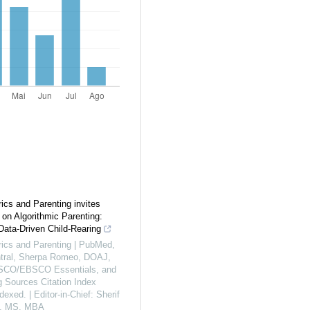
ics and Parenting invites
on Algorithmic Parenting:
Data-Driven Child-Rearing
ics and Parenting | PubMed,
ral, Sherpa Romeo, DOAJ,
SCO/EBSCO Essentials, and
 Sources Citation Index
ndexed. | Editor-in-Chief: Sherif
, MS, MBA