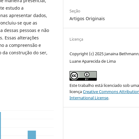
de maneira presencial,
te estudo a
Seção
nas apresentar dados,
Artigos Originais
Concluiu-se que as
da dessas pessoas e não
. Essas alterações
Licença
mo a compreensão e
o da construção do ser,
Copyright (c) 2025 Janaina Bethmann
Luane Aparecida de Lima
Este trabalho está licenciado sob um
licença
Creative Commons Attribution
International License
.