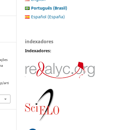
Português (Brasil)
Español (España)
indexadores
Indexadores:
rações
na
p/arti