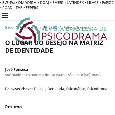
• BVS-Psi • DIADORIM • DOAJ • EMERI • LATINDEX • LILACS • PePSIC
• ROAD • THE KEEPERS
Início
/
Arquivos
/
v. 30 (2022)
/
Artigos Originais
O LUGAR DO DESEJO NA MATRIZ
DE IDENTIDADE
José Fonseca
Sociedade de Psicodrama de São Paulo – São Paulo (SP), Brasil.
Palavras-chave:
Desejo, Demanda, Psicanálise, Psicodrama
Resumo