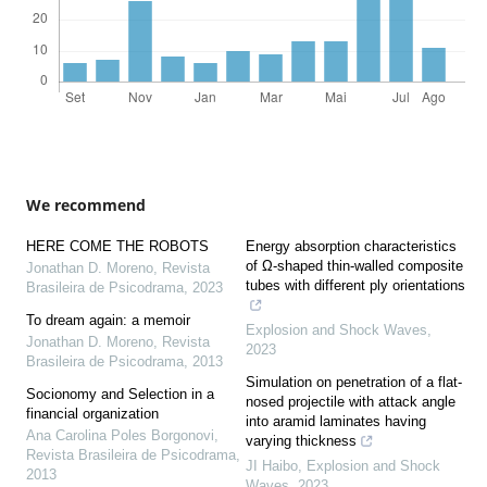
We recommend
HERE COME THE ROBOTS
Energy absorption characteristics
of Ω-shaped thin-walled composite
Jonathan D. Moreno
,
Revista
tubes with different ply orientations
Brasileira de Psicodrama
,
2023
To dream again: a memoir
Explosion and Shock Waves
,
Jonathan D. Moreno
,
Revista
2023
Brasileira de Psicodrama
,
2013
Simulation on penetration of a flat-
Socionomy and Selection in a
nosed projectile with attack angle
financial organization
into aramid laminates having
Ana Carolina Poles Borgonovi
,
varying thickness
Revista Brasileira de Psicodrama
,
JI Haibo
,
Explosion and Shock
2013
Waves
,
2023