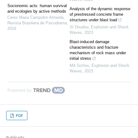
Socionomic acts: human survival
Analysis of the dynamic response
and ecologies by active methods
of prestressed concrete frame
Ceres Maria Campolim Almeida
,
structures under blast load
Revista Brasileira de Psicodrama
,
SI Doudou
,
Explosion and Shock
2019
Waves
,
2023
Blast-induced damage
characteristics and fracture
mechanism of rock mass under
initial stress
MA Sizhou
,
Explosion and Shock
Waves
,
2023
Powered by
PDF
Publicado