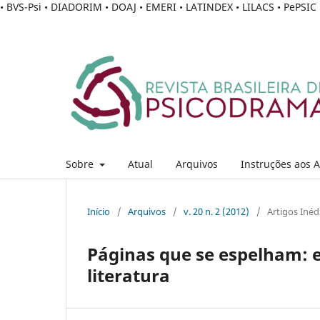
• BVS-Psi • DIADORIM • DOAJ • EMERI • LATINDEX • LILACS • PePSI
Sobre
Atual
Arquivos
Instruções aos 
Início
/
Arquivos
/
v. 20 n. 2 (2012)
/
Artigos Inéd
Páginas que se espelham: e
literatura