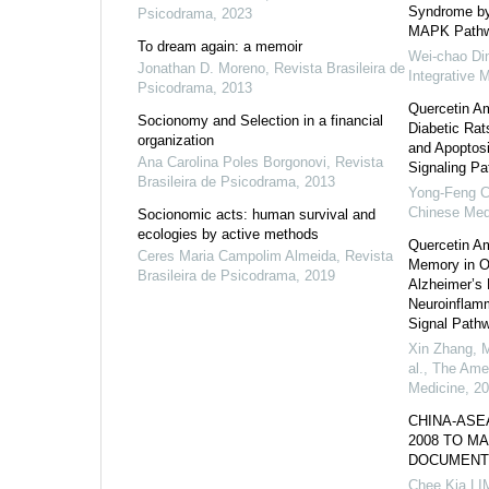
Syndrome b
Psicodrama
,
2023
MAPK Path
To dream again: a memoir
Wei-chao Di
Jonathan D. Moreno
,
Revista Brasileira de
Integrative 
Psicodrama
,
2013
Quercetin Am
Socionomy and Selection in a financial
Diabetic Rat
organization
and Apopto
Ana Carolina Poles Borgonovi
,
Revista
Signaling P
Brasileira de Psicodrama
,
2013
Yong-Feng 
Chinese Med
Socionomic acts: human survival and
ecologies by active methods
Quercetin Am
Ceres Maria Campolim Almeida
,
Revista
Memory in O
Brasileira de Psicodrama
,
2019
Alzheimer’s 
Neuroinflam
Signal Path
Xin Zhang, 
al.
,
The Amer
Medicine
,
20
CHINA-ASE
2008 TO M
DOCUMENT
Chee Kia LI