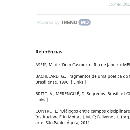
Journal
,
201
Powered by
Referências
ASSIS, M. de. Dom Casmurro. Rio de Janeiro: MED
BACHELARD, G.. Fragmentos de uma poética do f
Brasiliense, 1990. [ Links ]
BRITO, V.; MERENGU É, D. Segredos. Brasília: LGE
Links ]
CONTRO, L. "Diálogos entre campos disciplinare
Institucional" in Motta , J. M. C; Falivene , L. (or
arte. São Paulo: Ágora, 2011.