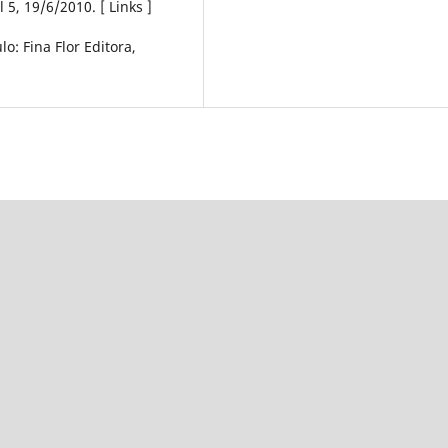
5, 19/6/2010. [ Links ]
o: Fina Flor Editora,