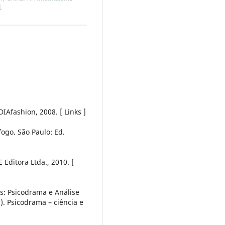
1
IAfashion, 2008. [ Links ]
ogo. São Paulo: Ed.
 Editora Ltda., 2010. [
s: Psicodrama e Análise
g.). Psicodrama – ciência e