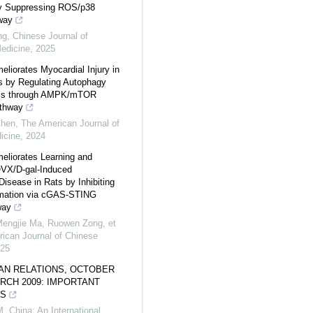
y Suppressing ROS/p38
way
ng
,
Chinese Journal of
Medicine
,
2025
eliorates Myocardial Injury in
s by Regulating Autophagy
sis through AMPK/mTOR
athway
Chen
,
The American Journal of
icine
,
2024
eliorates Learning and
VX/D-gal-Induced
Disease in Rats by Inhibiting
mation via cGAS-STING
way
Mengjie Ma, Ruowen Zong, et
ican Journal of Chinese
25
AN RELATIONS, OCTOBER
ARCH 2009: IMPORTANT
S
M
,
China: An International