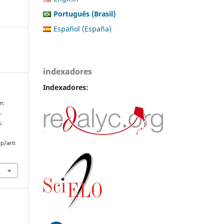
Português (Brasil)
Español (España)
indexadores
Indexadores:
m:
.
5.
p/arti