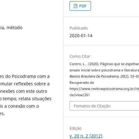
PDF
gia, método
Publicado
2020-01-14
Como Citar
Contro, L. . (2020). Páginas que se espelha
ensaio inicial sobre psicodrama e literatura
aces do Psicodrama com a
Revista Brasileira De Psicodrama
,
20
(2), 53–6
Recuperado de
timular reflexões sobre a
https://www.revbraspsicodrama.org.br/rb
onexões com este outro
cle/view/261
 tempo, relata situações
is a conexão com o
Fomatos de Citação
es.
Edição
v. 20 n. 2 (2012)