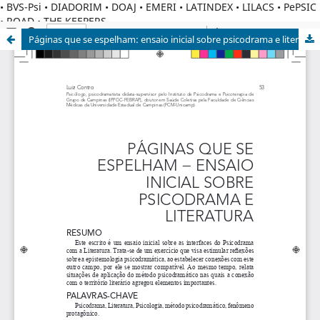
• BVS-Psi • DIADORIM • DOAJ • EMERI • LATINDEX • LILACS • PePSIC
• ROAD • THE KEEPERS
Páginas que se espelham: ensaio inicial sobre psicodrama e literatura