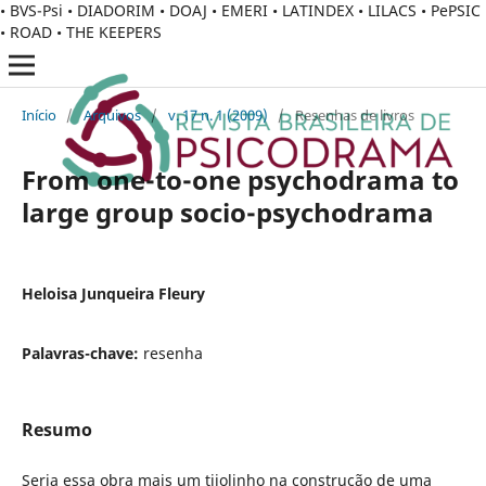
• BVS-Psi • DIADORIM • DOAJ • EMERI • LATINDEX • LILACS • PePSIC
• ROAD • THE KEEPERS
Início
/
Arquivos
/
v. 17 n. 1 (2009)
/
Resenhas de livros
From one-to-one psychodrama to
large group socio-psychodrama
Heloisa Junqueira Fleury
Palavras-chave:
resenha
Resumo
Seria essa obra mais um tijolinho na construção de uma