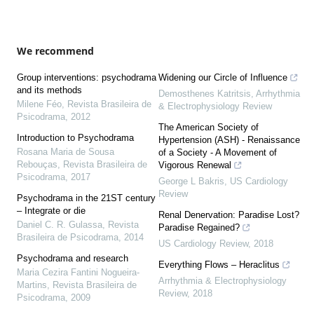
We recommend
Group interventions: psychodrama
Widening our Circle of Influence
and its methods
Demosthenes Katritsis
,
Arrhythmia
Milene Féo
,
Revista Brasileira de
& Electrophysiology Review
Psicodrama
,
2012
The American Society of
Introduction to Psychodrama
Hypertension (ASH) - Renaissance
Rosana Maria de Sousa
of a Society - A Movement of
Rebouças
,
Revista Brasileira de
Vigorous Renewal
Psicodrama
,
2017
George L Bakris
,
US Cardiology
Review
Psychodrama in the 21ST century
– Integrate or die
Renal Denervation: Paradise Lost?
Daniel C. R. Gulassa
,
Revista
Paradise Regained?
Brasileira de Psicodrama
,
2014
US Cardiology Review
,
2018
Psychodrama and research
Everything Flows – Heraclitus
Maria Cezira Fantini Nogueira-
Arrhythmia & Electrophysiology
Martins
,
Revista Brasileira de
Review
,
2018
Psicodrama
,
2009