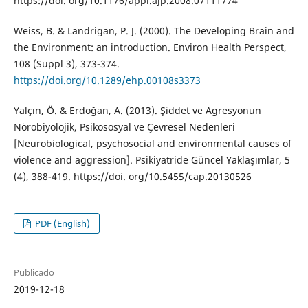
https://doi. org/10.1176/appi.ajp.2008.07111774
Weiss, B. & Landrigan, P. J. (2000). The Developing Brain and
the Environment: an introduction. Environ Health Perspect,
108 (Suppl 3), 373-374.
https://doi.org/10.1289/ehp.00108s3373
Yalçın, Ö. & Erdoğan, A. (2013). Şiddet ve Agresyonun
Nörobiyolojik, Psikososyal ve Çevresel Nedenleri
[Neurobiological, psychosocial and environmental causes of
violence and aggression]. Psikiyatride Güncel Yaklaşımlar, 5
(4), 388-419. https://doi. org/10.5455/cap.20130526
PDF (English)
Publicado
2019-12-18