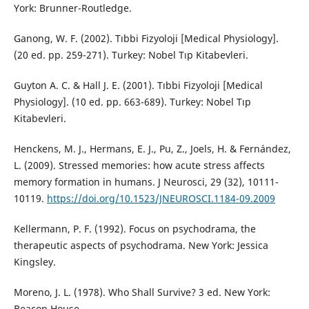
York: Brunner-Routledge.
Ganong, W. F. (2002). Tıbbi Fizyoloji [Medical Physiology].
(20 ed. pp. 259-271). Turkey: Nobel Tıp Kitabevleri.
Guyton A. C. & Hall J. E. (2001). Tıbbi Fizyoloji [Medical
Physiology]. (10 ed. pp. 663-689). Turkey: Nobel Tıp
Kitabevleri.
Henckens, M. J., Hermans, E. J., Pu, Z., Joels, H. & Fernández,
L. (2009). Stressed memories: how acute stress affects
memory formation in humans. J Neurosci, 29 (32), 10111-
10119.
https://doi.org/10.1523/JNEUROSCI.1184-09.2009
Kellermann, P. F. (1992). Focus on psychodrama, the
therapeutic aspects of psychodrama. New York: Jessica
Kingsley.
Moreno, J. L. (1978). Who Shall Survive? 3 ed. New York:
Beacon House.