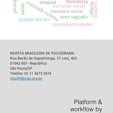
imagens mentais
ciência ética
resiliência
uruguai
realidade externa
saúde
exclusão social
estrutura social
sexo sagrado
grupos sociais
intersubjetividades
REVISTA BRASILEIRA DE PSICODRAMA
Rua Barão de Itapetininga, 37 conj. 402
01042-001- República
São Paulo/SP
Telefax: 55 11 3673 3674
rbp@febrap.org.br