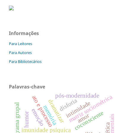
Informações
Para Leitores
Para Autores
Para Bibliotecários
Palavras-chave
pós-modernidade
matriz sociométrica
ato e processo
disforia
dramatizar
intimidade
pictograma grupal
memória
emoção
coconsciente
humor
amor
imunidade psíquica