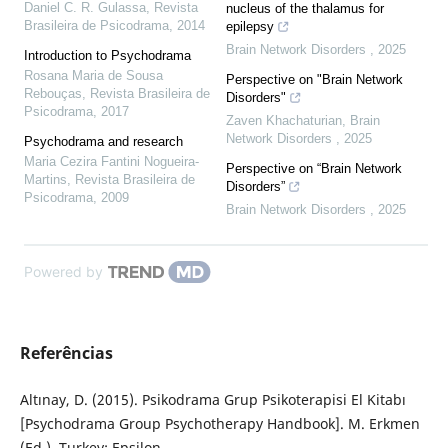
Daniel C. R. Gulassa
,
Revista
nucleus of the thalamus for
Brasileira de Psicodrama
,
2014
epilepsy
Brain Network Disorders
,
2025
Introduction to Psychodrama
Rosana Maria de Sousa
Perspective on "Brain Network
Rebouças
,
Revista Brasileira de
Disorders"
Psicodrama
,
2017
Zaven Khachaturian
,
Brain
Network Disorders
,
2025
Psychodrama and research
Maria Cezira Fantini Nogueira-
Perspective on “Brain Network
Martins
,
Revista Brasileira de
Disorders”
Psicodrama
,
2009
Brain Network Disorders
,
2025
Powered by
Referências
Altınay, D. (2015). Psikodrama Grup Psikoterapisi El Kitabı
[Psychodrama Group Psychotherapy Handbook]. M. Erkmen
(Ed.). Turkey: Epsilon.