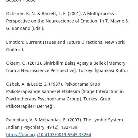
Ochsner, K. N. & Barrett, L. F. (2001). A Multiprocess
Perspective on the Neuroscience of Emotion. In T. Mayne &
G. Bonnano (Eds.).
Emotion: Current Issues and Future Directions. New York:
Guilford.
Öktem, Ö. (2013). Sinirbilim Bakış Açısıyla Bellek [Memory
from a Neuroscience Perspective]. Turkey: İşbankası Kültür.
Özbek, A. & Leutz G. (1987). Psikodrama Grup
Psikoterapisinde Sahnesel Etkileşim [Stage Interaction in
Psychotherapy Psychodrama Group]. Turkey: Grup
Psikoterapileri Derneği.
Rajmohan, V. & Mohandas, E. (2007). The Lymbic System.
Indian J Psychiatry, 49 (2), 132-139.
https://doi.org/10.4103/0019-5545.33264