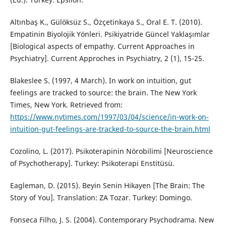
Altınbaş K., Gülöksüz S., Özçetinkaya S., Oral E. T. (2010).
Empatinin Biyolojik Yönleri. Psikiyatride Güncel Yaklaşımlar
[Biological aspects of empathy. Current Approaches in
Psychiatry]. Current Approches in Psychiatry, 2 (1), 15-25.
Blakeslee S. (1997, 4 March). In work on intuition, gut
feelings are tracked to source: the brain. The New York
Times, New York. Retrieved from:
https://www.nytimes.com/1997/03/04/science/in-work-on-
intuition-gut-feelings-are-tracked-to-source-the-brain.html
Cozolino, L. (2017). Psikoterapinin Nörobilimi [Neuroscience
of Psychotherapy]. Turkey: Psikoterapi Enstitüsü.
Eagleman, D. (2015). Beyin Senin Hikayen [The Brain: The
Story of You]. Translation: ZA Tozar. Turkey: Domingo.
Fonseca Filho, J. S. (2004). Contemporary Psychodrama. New