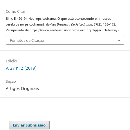
Como Citar
Bilik, E. (2019). Neuropsicodrama: O que está acontecendo em nossos
cérebros no psicodrama?.
Revista Brasileira De Psicodrama
,
27
(2), 165–173.
Recuperado de https://www.revbraspsicodrama.org.br/rbp/article/view/9
Fomatos de Citação
Edição
v. 27 n. 2 (2019)
Seção
Artigos Originais
Enviar Submissão