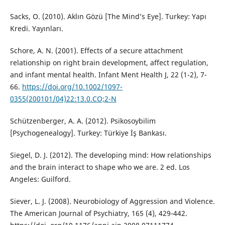
Sacks, O. (2010). Aklın Gözü [The Mind’s Eye]. Turkey: Yapı
Kredi. Yayınları.
Schore, A. N. (2001). Effects of a secure attachment
relationship on right brain development, affect regulation,
and infant mental health. Infant Ment Health J, 22 (1-2), 7-
66.
https://doi.org/10.1002/1097-
0355(200101/04)22:13.0.CO;2-N
Schützenberger, A. A. (2012). Psikosoybilim
[Psychogenealogy]. Turkey: Türkiye İş Bankası.
Siegel, D. J. (2012). The developing mind: How relationships
and the brain interact to shape who we are. 2 ed. Los
Angeles: Guilford.
Siever, L. J. (2008). Neurobiology of Aggression and Violence.
The American Journal of Psychiatry, 165 (4), 429-442.