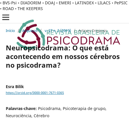
• BVS-Psi • DIADORIM • DOAJ • EMERI • LATINDEX • LILACS • PePSIC
• ROAD • THE KEEPERS
Início
/
Arquivos
/
v. 27 n. 2 (2019)
/
Artigos Originais
Neuropsicodrama: O que está
acontecendo em nossos cérebros
no psicodrama?
Esra Bilik
https://orcid.org/0000-0001-7671-0365
Palavras-chave:
Psicodrama, Psicoterapia de grupo,
Neurociência, Cérebro