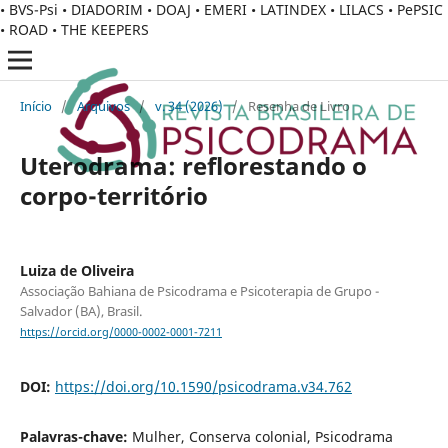
• BVS-Psi • DIADORIM • DOAJ • EMERI • LATINDEX • LILACS • PePSIC
• ROAD • THE KEEPERS
Início
/
Arquivos
/
v. 34 (2026)
/
Resenha de Livro
Uterodrama: reflorestando o
corpo-território
Luiza de Oliveira
Associação Bahiana de Psicodrama e Psicoterapia de Grupo -
Salvador (BA), Brasil.
https://orcid.org/0000-0002-0001-7211
DOI:
https://doi.org/10.1590/psicodrama.v34.762
Palavras-chave:
Mulher, Conserva colonial, Psicodrama