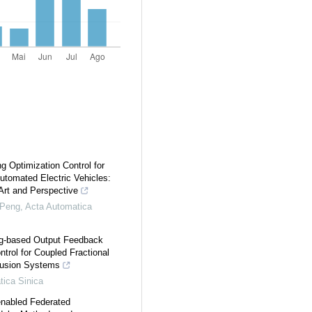
g Optimization Control for
tomated Electric Vehicles:
 Art and Perspective
Peng
,
Acta Automatica
g-based Output Feedback
trol for Coupled Fractional
fusion Systems
ica Sinica
enabled Federated