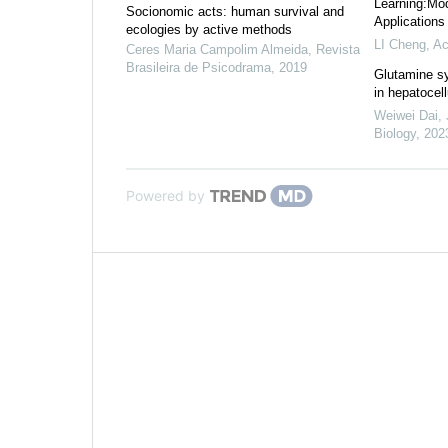
Learning:Mo
Socionomic acts: human survival and
Applications
ecologies by active methods
LI Cheng
,
Ac
Ceres Maria Campolim Almeida
,
Revista
Brasileira de Psicodrama
,
2019
Glutamine sy
in hepatocel
Weiwei Dai
,
Biology
,
202
Powered by