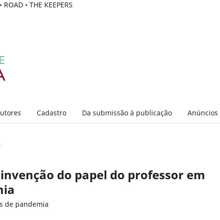
C • ROAD • THE KEEPERS
Autores
Cadastro
Da submissão à publicação
Anúncios
s
einvenção do papel do professor em
mia
os de pandemia