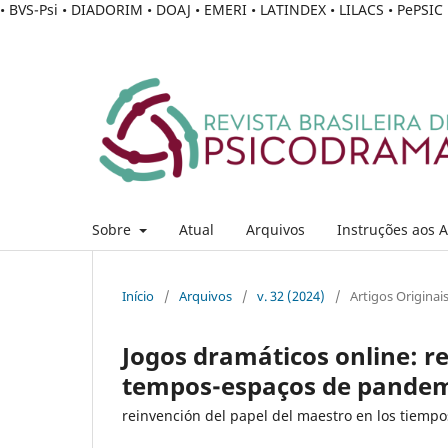
• BVS-Psi • DIADORIM • DOAJ • EMERI • LATINDEX • LILACS • PePSI
Sobre
Atual
Arquivos
Instruções aos 
Início
/
Arquivos
/
v. 32 (2024)
/
Artigos Originai
Jogos dramáticos online: r
tempos-espaços de pande
reinvención del papel del maestro en los tiemp