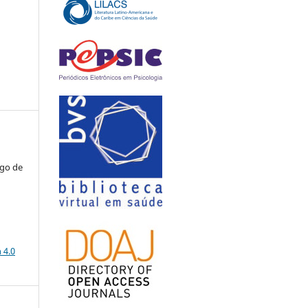
ago de
a
 4.0