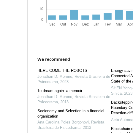
We recommend
HERE COME THE ROBOTS
Energy-savin
Connected Au
Jonathan D. Moreno
,
Revista Brasileira de
State of the
Psicodrama
,
2023
SHEN Yong-
To dream again: a memoir
Sinica
,
2023
Jonathan D. Moreno
,
Revista Brasileira de
Psicodrama
,
2013
Backsteppin
Boundary Con
Socionomy and Selection in a financial
Reaction-dif
organization
Acta Automat
Ana Carolina Poles Borgonovi
,
Revista
Brasileira de Psicodrama
,
2013
Blockchain-