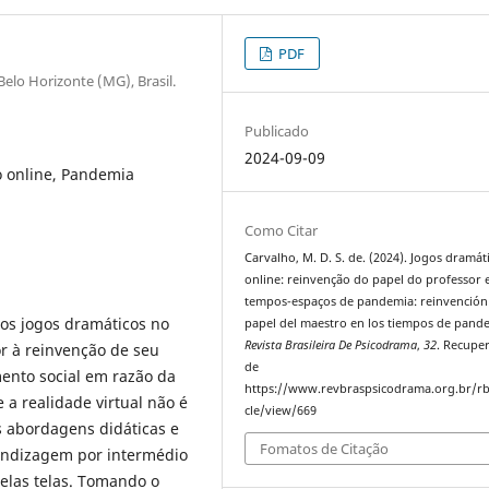
PDF
elo Horizonte (MG), Brasil.
Publicado
2024-09-09
o online, Pandemia
Como Citar
Carvalho, M. D. S. de. (2024). Jogos dramát
online: reinvenção do papel do professor
tempos-espaços de pandemia: reinvención
dos jogos dramáticos no
papel del maestro en los tiempos de pand
Revista Brasileira De Psicodrama
,
32
. Recupe
or à reinvenção de seu
de
ento social em razão da
https://www.revbraspsicodrama.org.br/rb
 a realidade virtual não é
cle/view/669
s abordagens didáticas e
Fomatos de Citação
endizagem por intermédio
elas telas. Tomando o