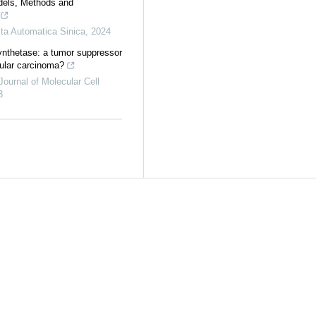
dels, Methods and
ta Automatica Sinica
,
2024
nthetase: a tumor suppressor
lular carcinoma?
Journal of Molecular Cell
3