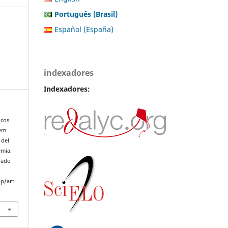
Português (Brasil)
Español (España)
indexadores
Indexadores:
icos
 em
 del
emia.
rado
p/arti