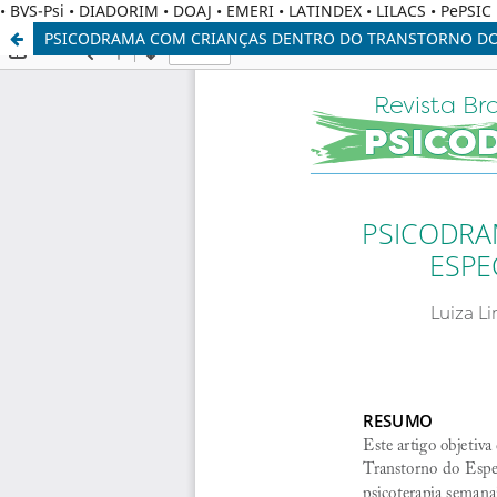
• BVS-Psi • DIADORIM • DOAJ • EMERI • LATINDEX • LILACS • PePSI
PSICODRAMA COM CRIANÇAS DENTRO DO TRANSTORNO DO E