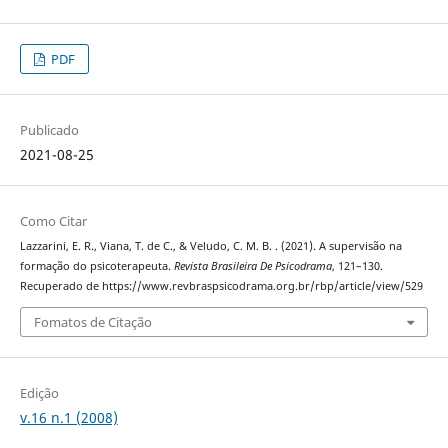
PDF
Publicado
2021-08-25
Como Citar
Lazzarini, E. R., Viana, T. de C., & Veludo, C. M. B. . (2021). A supervisão na
formação do psicoterapeuta.
Revista Brasileira De Psicodrama
, 121–130.
Recuperado de https://www.revbraspsicodrama.org.br/rbp/article/view/529
Fomatos de Citação
Edição
v.16 n.1 (2008)