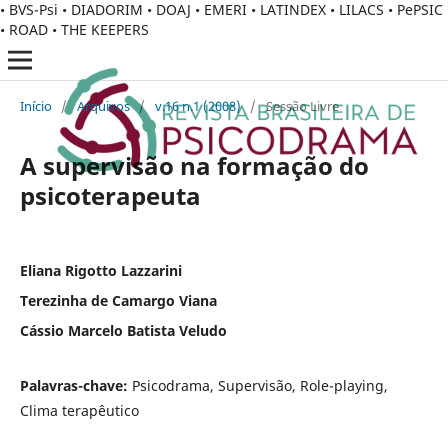
• BVS-Psi • DIADORIM • DOAJ • EMERI • LATINDEX • LILACS • PePSIC
• ROAD • THE KEEPERS
Início
/
Arquivos
/
v.16 n.1 (2008)
/
Sessão Livre
A supervisão na formação do
psicoterapeuta
Eliana Rigotto Lazzarini
Terezinha de Camargo Viana
Cássio Marcelo Batista Veludo
Palavras-chave:
Psicodrama, Supervisão, Role-playing,
Clima terapêutico