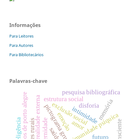
Informações
Para Leitores
Para Autores
Para Bibliotecários
Palavras-chave
pesquisa bibliográfica
psicólogos de porto alegre
realidade externa
estrutura social
memória
exclusão social
disforia
pictograma grupal
intimidade
emoção
imunidade psíquica
inteligência
amor
coconsciente
saúde
futuro