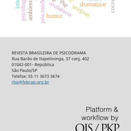
pós-modernidade
ambientes rurais
resiliência
dramatizar
uruguai
humor
REVISTA BRASILEIRA DE PSICODRAMA
Rua Barão de Itapetininga, 37 conj. 402
01042-001- República
São Paulo/SP
Telefax: 55 11 3673 3674
rbp@febrap.org.br