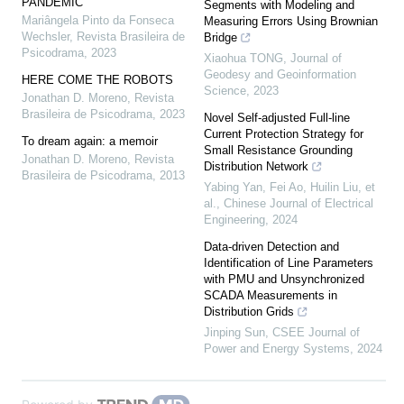
PANDEMIC
Segments with Modeling and
Mariângela Pinto da Fonseca
Measuring Errors Using Brownian
Wechsler
,
Revista Brasileira de
Bridge
Psicodrama
,
2023
Xiaohua TONG
,
Journal of
Geodesy and Geoinformation
HERE COME THE ROBOTS
Science
,
2023
Jonathan D. Moreno
,
Revista
Brasileira de Psicodrama
,
2023
Novel Self-adjusted Full-line
Current Protection Strategy for
To dream again: a memoir
Small Resistance Grounding
Jonathan D. Moreno
,
Revista
Distribution Network
Brasileira de Psicodrama
,
2013
Yabing Yan, Fei Ao, Huilin Liu, et
al.
,
Chinese Journal of Electrical
Engineering
,
2024
Data-driven Detection and
Identification of Line Parameters
with PMU and Unsynchronized
SCADA Measurements in
Distribution Grids
Jinping Sun
,
CSEE Journal of
Power and Energy Systems
,
2024