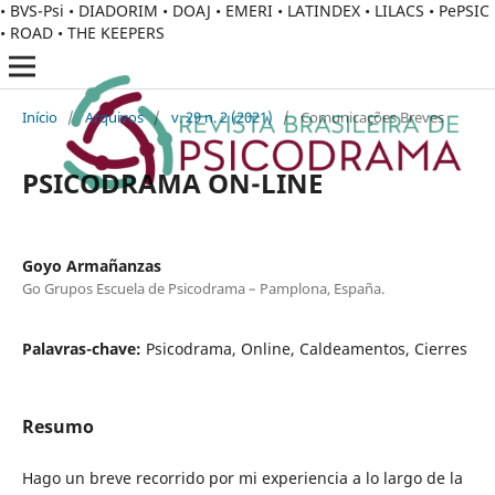
• BVS-Psi • DIADORIM • DOAJ • EMERI • LATINDEX • LILACS • PePSIC
• ROAD • THE KEEPERS
Início
/
Arquivos
/
v. 29 n. 2 (2021)
/
Comunicações Breves
PSICODRAMA ON-LINE
Goyo Armañanzas
Go Grupos Escuela de Psicodrama – Pamplona, España.
Palavras-chave:
Psicodrama, Online, Caldeamentos, Cierres
Resumo
Hago un breve recorrido por mi experiencia a lo largo de la