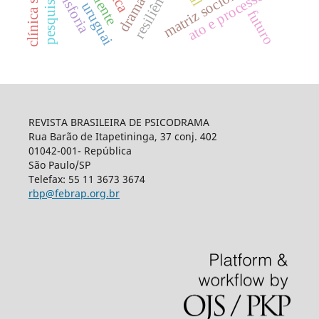
matriz sociométrica
dramatizar
resiliência
ato e processo
disforia
uruguai
futuro
REVISTA BRASILEIRA DE PSICODRAMA
Rua Barão de Itapetininga, 37 conj. 402
01042-001- República
São Paulo/SP
Telefax: 55 11 3673 3674
rbp@febrap.org.br