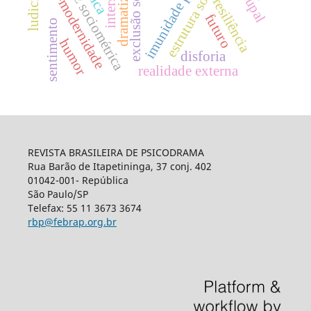
imunidade psíquica
matriz sociométrica
ludicidade
exclusão social
pós-modernidade
estrutura social
dramatizar
resiliência
futuro
sentimento
humor
disforia
realidade externa
REVISTA BRASILEIRA DE PSICODRAMA
Rua Barão de Itapetininga, 37 conj. 402
01042-001- República
São Paulo/SP
Telefax: 55 11 3673 3674
rbp@febrap.org.br