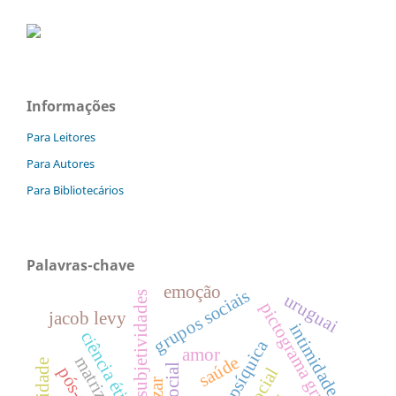
Informações
Para Leitores
Para Autores
Para Bibliotecários
Palavras-chave
emoção
grupos sociais
intersubjetividades
uruguai
pictograma grupal
jacob levy
intimidade
ciência ética
amor
saúde