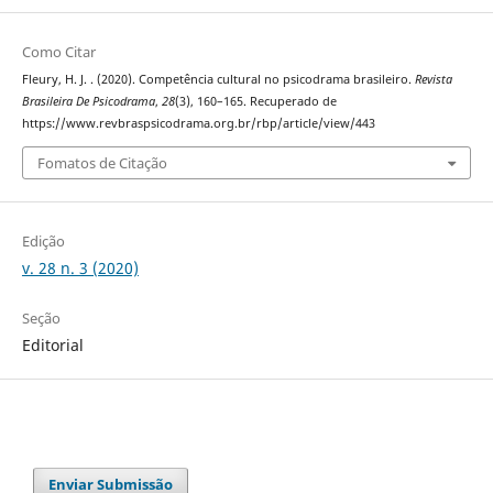
Como Citar
Fleury, H. J. . (2020). Competência cultural no psicodrama brasileiro.
Revista
Brasileira De Psicodrama
,
28
(3), 160–165. Recuperado de
https://www.revbraspsicodrama.org.br/rbp/article/view/443
Fomatos de Citação
Edição
v. 28 n. 3 (2020)
Seção
Editorial
Enviar Submissão