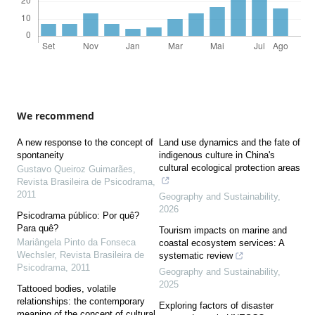
We recommend
A new response to the concept of
Land use dynamics and the fate of
spontaneity
indigenous culture in China's
cultural ecological protection areas
Gustavo Queiroz Guimarães
,
Revista Brasileira de Psicodrama
,
2011
Geography and Sustainability
,
2026
Psicodrama público: Por quê?
Para quê?
Tourism impacts on marine and
Mariângela Pinto da Fonseca
coastal ecosystem services: A
Wechsler
,
Revista Brasileira de
systematic review
Psicodrama
,
2011
Geography and Sustainability
,
2025
Tattooed bodies, volatile
relationships: the contemporary
Exploring factors of disaster
meaning of the concept of cultural