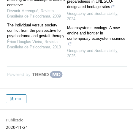
preparedness in UNESCO-
conserve
designated heritage sites
Devanir Merengué
,
Revista
Geography and Sustainability
,
Brasileira de Psicodrama
,
2009
2024
The individual versus society
Macrosystems ecology: A new
conflict from the perspective fo
engine and frontier in
psychodrama and gestalt therapy
contemporary ecosystem science
Érico Douglas Vieira
,
Revista
Brasileira de Psicodrama
,
2013
Geography and Sustainability
,
2025
Powered by
PDF
Publicado
2020-11-24