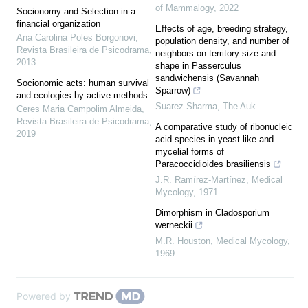
of Mammalogy
,
2022
Socionomy and Selection in a
financial organization
Effects of age, breeding strategy,
Ana Carolina Poles Borgonovi
,
population density, and number of
Revista Brasileira de Psicodrama
,
neighbors on territory size and
2013
shape in Passerculus
sandwichensis (Savannah
Socionomic acts: human survival
Sparrow)
and ecologies by active methods
Suarez Sharma
,
The Auk
Ceres Maria Campolim Almeida
,
Revista Brasileira de Psicodrama
,
A comparative study of ribonucleic
2019
acid species in yeast-like and
mycelial forms of
Paracoccidioides brasiliensis
J.R. Ramírez-Martínez
,
Medical
Mycology
,
1971
Dimorphism in Cladosporium
werneckii
M.R. Houston
,
Medical Mycology
,
1969
Powered by