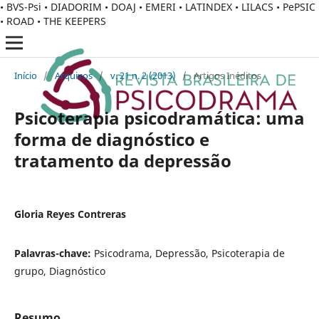
• BVS-Psi • DIADORIM • DOAJ • EMERI • LATINDEX • LILACS • PePSIC
• ROAD • THE KEEPERS
Início
/
Arquivos
/
v. 21 n. 2 (2013)
/
Artigos Inéditos
Psicoterapia psicodramática: uma
forma de diagnóstico e
tratamento da depressão
Gloria Reyes Contreras
Palavras-chave:
Psicodrama, Depressão, Psicoterapia de
grupo, Diagnóstico
Resumo