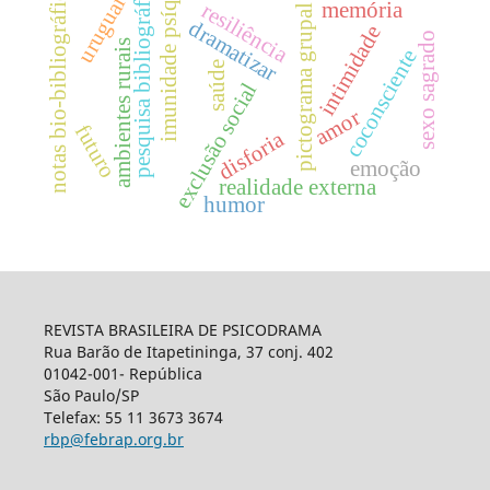
imunidade psíquica
pesquisa bibliográfica
notas bio-bibliográfica
uruguai
memória
resiliência
pictograma grupal
dramatizar
intimidade
sexo sagrado
ambientes rurais
coconsciente
saúde
exclusão social
amor
futuro
disforia
emoção
realidade externa
humor
REVISTA BRASILEIRA DE PSICODRAMA
Rua Barão de Itapetininga, 37 conj. 402
01042-001- República
São Paulo/SP
Telefax: 55 11 3673 3674
rbp@febrap.org.br