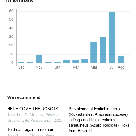
Downloads
We recommend
HERE COME THE ROBOTS
Prevalence of Ehrlichia canis
(Rickettsiales: Anaplasmataceae)
Jonathan D. Moreno
,
Revista
in Dogs and Rhipicephalus
Brasileira de Psicodrama
,
2023
sanguineus (Acari: Ixodidae) Ticks
To dream again: a memoir
from Brazil
Jonathan D. Moreno
,
Revista