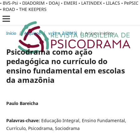
• BVS-Psi • DIADORIM • DOAJ • EMERI • LATINDEX • LILACS • PePSIC
• ROAD • THE KEEPERS
Início
/
Arquivos
/
v. 21 n. 2 (2013)
/
Artigos Inéditos
Psicodrama como ação
pedagógica no currículo do
ensino fundamental em escolas
da amazônia
Paulo Bareicha
Palavras-chave:
Educação Integral, Ensino Fundamental,
Currículo, Psicodrama, Sociodrama