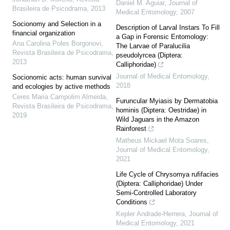
Daniel M. Aguiar
,
Journal of
Brasileira de Psicodrama
,
2013
Medical Entomology
,
2007
Socionomy and Selection in a
Description of Larval Instars To Fill
financial organization
a Gap in Forensic Entomology:
Ana Carolina Poles Borgonovi
,
The Larvae of Paralucilia
Revista Brasileira de Psicodrama
,
pseudolyrcea (Diptera:
2013
Calliphoridae)
Journal of Medical Entomology
,
Socionomic acts: human survival
2018
and ecologies by active methods
Ceres Maria Campolim Almeida
,
Furuncular Myiasis by Dermatobia
Revista Brasileira de Psicodrama
,
hominis (Diptera: Oestridae) in
2019
Wild Jaguars in the Amazon
Rainforest
Matheus Mickael Mota Soares
,
Journal of Medical Entomology
,
2021
Life Cycle of Chrysomya rufifacies
(Diptera: Calliphoridae) Under
Semi-Controlled Laboratory
Conditions
Kepler Andrade-Herrera
,
Journal of
Medical Entomology
,
2021