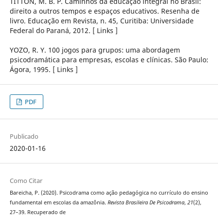
TITTON, M. B. P. Caminhos da educação integral no Brasil:
direito a outros tempos e espaços educativos. Resenha de
livro. Educação em Revista, n. 45, Curitiba: Universidade
Federal do Paraná, 2012. [ Links ]
YOZO, R. Y. 100 jogos para grupos: uma abordagem
psicodramática para empresas, escolas e clínicas. São Paulo:
Ágora, 1995. [ Links ]
PDF
Publicado
2020-01-16
Como Citar
Bareicha, P. (2020). Psicodrama como ação pedagógica no currículo do ensino
fundamental em escolas da amazônia.
Revista Brasileira De Psicodrama
,
21
(2),
27–39. Recuperado de