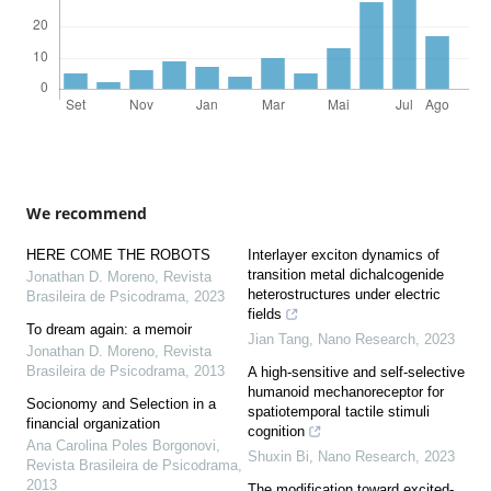
We recommend
HERE COME THE ROBOTS
Interlayer exciton dynamics of
transition metal dichalcogenide
Jonathan D. Moreno
,
Revista
heterostructures under electric
Brasileira de Psicodrama
,
2023
fields
To dream again: a memoir
Jian Tang
,
Nano Research
,
2023
Jonathan D. Moreno
,
Revista
Brasileira de Psicodrama
,
2013
A high-sensitive and self-selective
humanoid mechanoreceptor for
Socionomy and Selection in a
spatiotemporal tactile stimuli
financial organization
cognition
Ana Carolina Poles Borgonovi
,
Shuxin Bi
,
Nano Research
,
2023
Revista Brasileira de Psicodrama
,
2013
The modification toward excited-