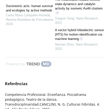
state dynamics and catalytic
Socionomic acts: human survival
activity by isomeric Au44 clusters
and ecologies by active methods
Ceres Maria Campolim Almeida
,
Tongxin Song
,
Nano Research
,
Revista Brasileira de Psicodrama
,
2023
2019
A vector hybrid triboelectric sensor
(HTS) for motion identification via
machine learning
Nannan Zhou
,
Nano Research
,
2023
Powered by
Referências
Competencia Profesional. Enseñanza. Psicodrama
pedagógico. Teatro de la danza.
Transdisciplinaridad.CANCLINI, N. G. Culturas híbridas. 4.