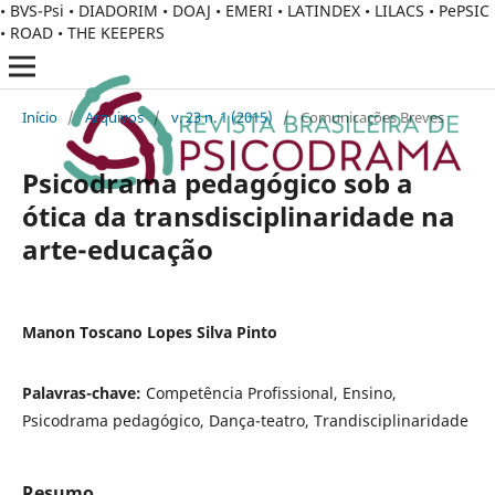
• BVS-Psi • DIADORIM • DOAJ • EMERI • LATINDEX • LILACS • PePSIC
• ROAD • THE KEEPERS
Início
/
Arquivos
/
v. 23 n. 1 (2015)
/
Comunicações Breves
Psicodrama pedagógico sob a
ótica da transdisciplinaridade na
arte-educação
Manon Toscano Lopes Silva Pinto
Palavras-chave:
Competência Profissional, Ensino,
Psicodrama pedagógico, Dança-teatro, Trandisciplinaridade
Resumo