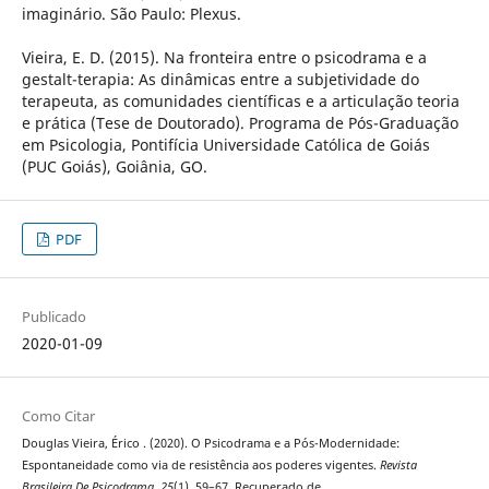
imaginário. São Paulo: Plexus.
Vieira, E. D. (2015). Na fronteira entre o psicodrama e a
gestalt-terapia: As dinâmicas entre a subjetividade do
terapeuta, as comunidades científicas e a articulação teoria
e prática (Tese de Doutorado). Programa de Pós-Graduação
em Psicologia, Pontifícia Universidade Católica de Goiás
(PUC Goiás), Goiânia, GO.
PDF
Publicado
2020-01-09
Como Citar
Douglas Vieira, Érico . (2020). O Psicodrama e a Pós-Modernidade:
Espontaneidade como via de resistência aos poderes vigentes.
Revista
Brasileira De Psicodrama
,
25
(1), 59–67. Recuperado de