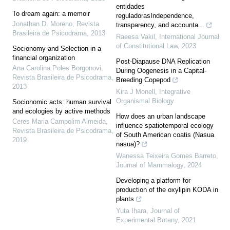
entidades
To dream again: a memoir
reguladorasIndependence,
Jonathan D. Moreno
,
Revista
transparency, and accounta...
Brasileira de Psicodrama
,
2013
Raeesa Vakil
,
International Journal
of Constitutional Law
,
2023
Socionomy and Selection in a
financial organization
Post-Diapause DNA Replication
Ana Carolina Poles Borgonovi
,
During Oogenesis in a Capital-
Revista Brasileira de Psicodrama
,
Breeding Copepod
2013
Kira J Monell
,
Integrative
Organismal Biology
Socionomic acts: human survival
and ecologies by active methods
How does an urban landscape
Ceres Maria Campolim Almeida
,
influence spatiotemporal ecology
Revista Brasileira de Psicodrama
,
of South American coatis (Nasua
2019
nasua)?
Wanessa Teixeira Gomes Barreto
,
Journal of Mammalogy
,
2024
Developing a platform for
production of the oxylipin KODA in
plants
Yuta Ihara
,
Journal of
Experimental Botany
,
2021