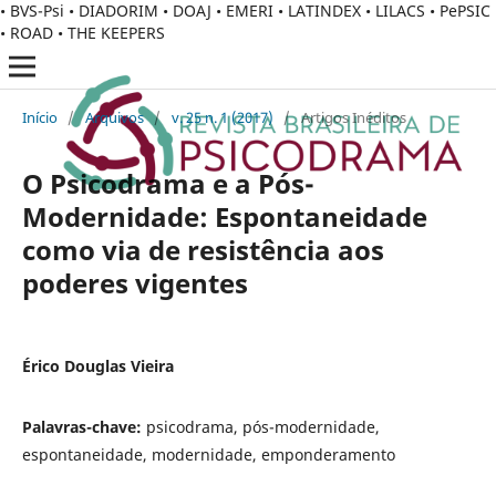
• BVS-Psi • DIADORIM • DOAJ • EMERI • LATINDEX • LILACS • PePSIC
• ROAD • THE KEEPERS
Início
/
Arquivos
/
v. 25 n. 1 (2017)
/
Artigos Inéditos
O Psicodrama e a Pós-
Modernidade: Espontaneidade
como via de resistência aos
poderes vigentes
Érico Douglas Vieira
Palavras-chave:
psicodrama, pós-modernidade,
espontaneidade, modernidade, emponderamento