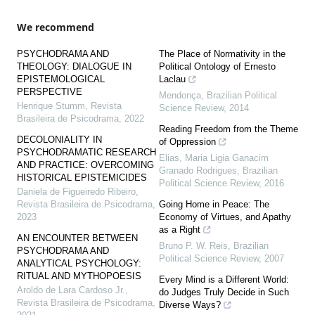
We recommend
PSYCHODRAMA AND
The Place of Normativity in the
THEOLOGY: DIALOGUE IN
Political Ontology of Ernesto
EPISTEMOLOGICAL
Laclau
PERSPECTIVE
Mendonça
,
Brazilian Political
Henrique Stumm
,
Revista
Science Review
,
2014
Brasileira de Psicodrama
,
2022
Reading Freedom from the Theme
DECOLONIALITY IN
of Oppression
PSYCHODRAMATIC RESEARCH
Elias, Maria Ligia Ganacim
AND PRACTICE: OVERCOMING
Granado Rodrigues
,
Brazilian
HISTORICAL EPISTEMICIDES
Political Science Review
,
2016
Daniela de Figueiredo Ribeiro
,
Revista Brasileira de Psicodrama
,
Going Home in Peace: The
2023
Economy of Virtues, and Apathy
as a Right
AN ENCOUNTER BETWEEN
Bruno P. W. Reis
,
Brazilian
PSYCHODRAMA AND
Political Science Review
,
2007
ANALYTICAL PSYCHOLOGY:
RITUAL AND MYTHOPOESIS
Every Mind is a Different World:
Aroldo de Lara Cardoso Jr.
,
do Judges Truly Decide in Such
Revista Brasileira de Psicodrama
,
Diverse Ways?