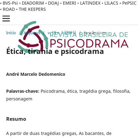
• BVS-Psi • DIADORIM • DOAJ • EMERI • LATINDEX • LILACS • PePSIC
• ROAD • THE KEEPERS
Início
/
Arquivos
/
v. 19 n. 1 (2011)
/
Sessão Livre
Ética, tirania e psicodrama
André Marcelo Dedomenico
Palavras-chave:
Psicodrama, ética, tragédia grega, filosofia,
personagem
Resumo
A partir de duas tragédias gregas, As bacantes, de