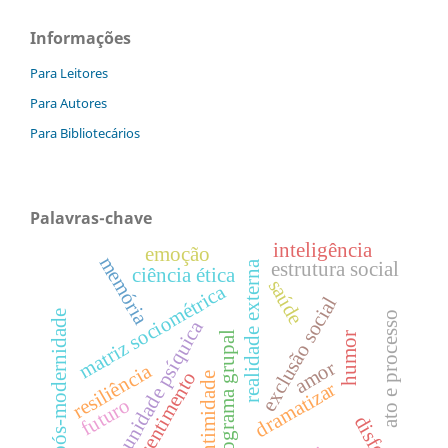
Informações
Para Leitores
Para Autores
Para Bibliotecários
Palavras-chave
inteligência
emoção
memória
estrutura social
realidade externa
ciência ética
saúde
matriz sociométrica
exclusão social
pós-modernidade
ato e processo
imunidade psíquica
pictograma grupal
humor
amor
resiliência
sentimento
intimidade
dramatizar
futuro
disforia