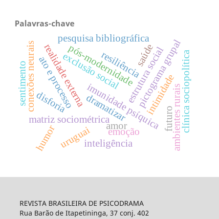
Palavras-chave
pesquisa bibliográfica
pictograma grupal
conexões neurais
realidade externa
saúde
pós-modernidade
estrutura social
resiliência
clínica sociopolítica
exclusão social
ato e processo
sentimento
intimidade
imunidade psíquica
ambientes rurais
disforia
dramatizar
futuro
matriz sociométrica
amor
humor
uruguai
emoção
inteligência
REVISTA BRASILEIRA DE PSICODRAMA
Rua Barão de Itapetininga, 37 conj. 402