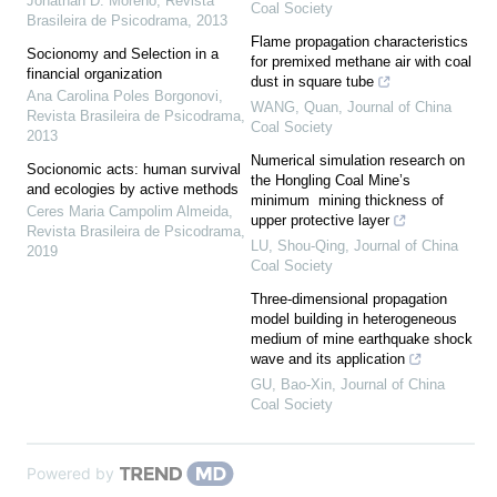
Jonathan D. Moreno
,
Revista
Coal Society
Brasileira de Psicodrama
,
2013
Flame propagation characteristics
Socionomy and Selection in a
for premixed methane air with coal
financial organization
dust in square tube
Ana Carolina Poles Borgonovi
,
WANG, Quan
,
Journal of China
Revista Brasileira de Psicodrama
,
Coal Society
2013
Numerical simulation research on
Socionomic acts: human survival
the Hongling Coal Mine’s
and ecologies by active methods
minimum mining thickness of
Ceres Maria Campolim Almeida
,
upper protective layer
Revista Brasileira de Psicodrama
,
LU, Shou-Qing
,
Journal of China
2019
Coal Society
Three-dimensional propagation
model building in heterogeneous
medium of mine earthquake shock
wave and its application
GU, Bao-Xin
,
Journal of China
Coal Society
Powered by