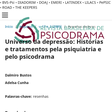
• BVS-Psi • DIADORIM • DOAJ • EMERI • LATINDEX • LILACS • PePSIC
• ROAD • THE KEEPERS
Início
/
Arquivos
/
v. 17 n. 2 (2009)
/
Resenhas de livros
Universo da depressão: Histórias
e tratamentos pela psiquiatria e
pelo psicodrama
Dalmiro Bustos
Adelsa Cunha
Palavras-chave:
resenhas