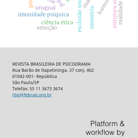
realidade externa
estrutura social
exclusão social
humor
uruguai
memória
imunidade psíquica
ciência ética
emoção
REVISTA BRASILEIRA DE PSICODRAMA
Rua Barão de Itapetininga, 37 conj. 402
01042-001- República
São Paulo/SP
Telefax: 55 11 3673 3674
rbp@febrap.org.br