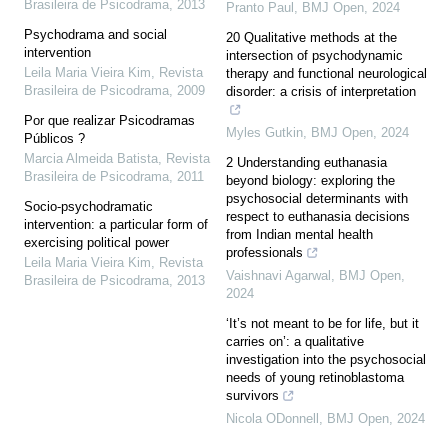
Brasileira de Psicodrama
,
2013
Pranto Paul
,
BMJ Open
,
2024
Psychodrama and social
20 Qualitative methods at the
intervention
intersection of psychodynamic
Leila Maria Vieira Kim
,
Revista
therapy and functional neurological
Brasileira de Psicodrama
,
2009
disorder: a crisis of interpretation
Por que realizar Psicodramas
Myles Gutkin
,
BMJ Open
,
2024
Públicos ?
Marcia Almeida Batista
,
Revista
2 Understanding euthanasia
Brasileira de Psicodrama
,
2011
beyond biology: exploring the
psychosocial determinants with
Socio-psychodramatic
respect to euthanasia decisions
intervention: a particular form of
from Indian mental health
exercising political power
professionals
Leila Maria Vieira Kim
,
Revista
Vaishnavi Agarwal
,
BMJ Open
,
Brasileira de Psicodrama
,
2013
2024
‘It’s not meant to be for life, but it
carries on’: a qualitative
investigation into the psychosocial
needs of young retinoblastoma
survivors
Nicola ODonnell
,
BMJ Open
,
2024