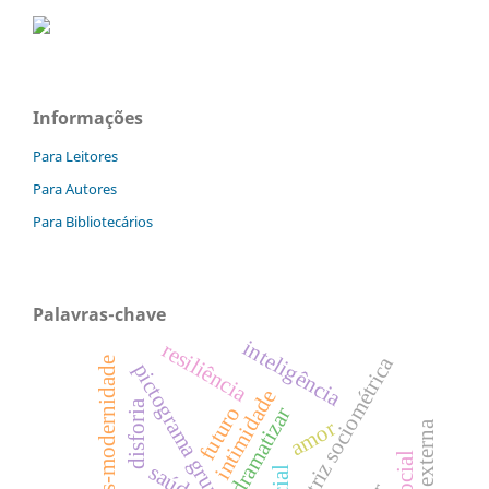
Informações
Para Leitores
Para Autores
Para Bibliotecários
Palavras-chave
inteligência
resiliência
matriz sociométrica
pós-modernidade
pictograma grupal
intimidade
disforia
futuro
dramatizar
amor
saúde