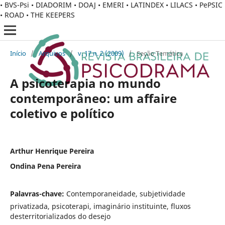
• BVS-Psi • DIADORIM • DOAJ • EMERI • LATINDEX • LILACS • PePSIC
• ROAD • THE KEEPERS
Início
/
Arquivos
/
v. 17 n. 2 (2009)
/
Seção Temática
A psicoterapia no mundo
contemporâneo: um affaire
coletivo e político
Arthur Henrique Pereira
Ondina Pena Pereira
Palavras-chave:
Contemporaneidade, subjetividade
privatizada, psicoterapi, imaginário instituinte, fluxos
desterritorializados do desejo