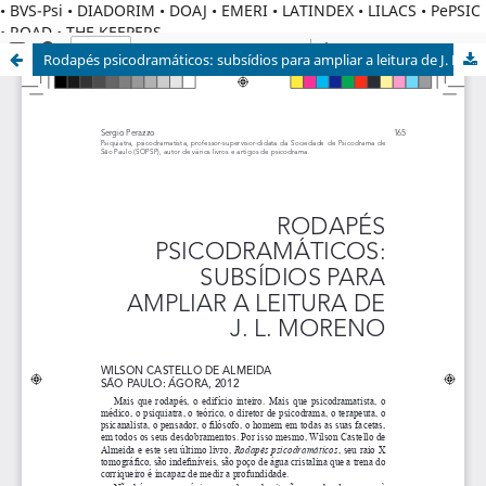
• BVS-Psi • DIADORIM • DOAJ • EMERI • LATINDEX • LILACS • PePSIC
• ROAD • THE KEEPERS
Rodapés psicodramáticos: subsídios para ampliar a leitura de J. L. Moreno